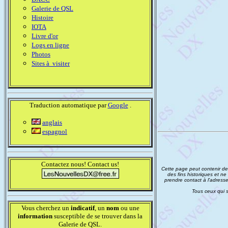
Galerie de QSL
Histoire
IOTA
Livre d'or
Logs en ligne
Photos
Sites à visiter
Traduction automatique par
Google
.
anglais
espagnol
Contactez nous! Contact us!
Cette page peut contenir des 
des fins historiques et ne 
prendre contact à l'adresse 
Tous ceux qui s
Vous cherchez un
indicatif
, un
nom
ou une
information
susceptible de se trouver dans la
Galerie de QSL.