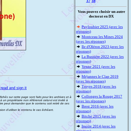
37
38
Vous pouvez choisir un autre
doctorat en DX
Puyloubier 2025 (avec les
réponses)
Montceau les Mines 2024
(avec les réponses)
Ile d'Oléron 2023 (avec les
réponses)
La Bussière 2022 (avec les
réponses)
Yenne 2021 (avec les
réponses)
Méjannes le Clap 2019
(avec les réponses)
Troyes 2018 (avec les
 read and sign it
réponses)
Collonges la Rouge 2017
fichés sur cette page sont faits pour les archives et à
à un propriétaire non référencé celui-ci est invité à
(avec les réponses)
étaire peut demander que le contenu soit retiré de ces
Brest 2016 (avec les
ion d'utiliser le contenu le cas échéant.
réponses)
Bitche 2015 (avec les
réponses)
Issoire 2014 (avec les
réponses)