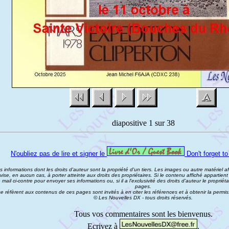
diapositive 1 sur 38
N'oubliez pas de lire et signer le
Don't forget to
informations dont les droits d'auteur sont la propriété d'un tiers. Les images ou autre matériel af
vise, en aucun cas, à porter atteinte aux droits des propriétaires. Si le contenu affiché appartient 
mail ci-contre pour envoyer ses informations ou, si il a l'exclusivité des droits d'auteur le propri
pages.
e réfèrent aux contenus de ces pages sont invités à en citer les références et à obtenir la permiss
© Les Nouvelles DX - tous droits réservés.
Tous vos commentaires sont les bienvenus.
Ecrivez à
.