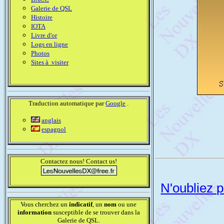
Galerie de QSL
Histoire
IOTA
Livre d'or
Logs en ligne
Photos
Sites à visiter
Traduction automatique par
Google
.
anglais
espagnol
Contactez nous! Contact us!
N'oubliez p
Vous cherchez un
indicatif
, un
nom
ou une
information
susceptible de se trouver dans la
Galerie de QSL.