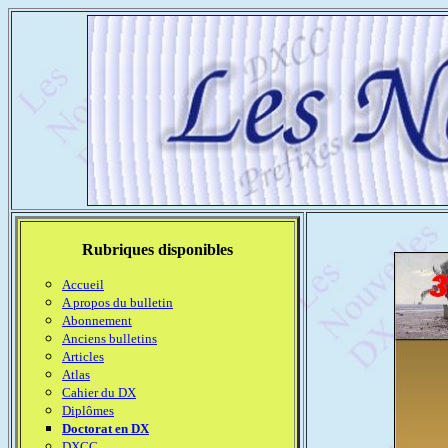
Rubriques disponibles
Accueil
A propos du bulletin
Abonnement
Anciens bulletins
Articles
Atlas
Cahier du DX
Diplômes
Doctorat en DX
DXCC