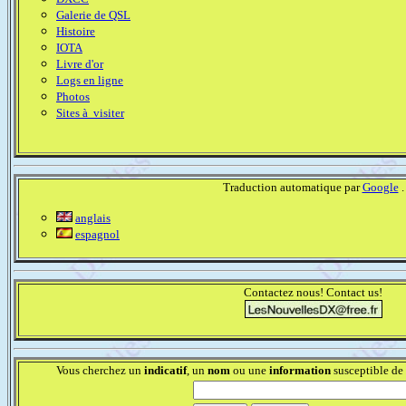
Galerie de QSL
Histoire
IOTA
Livre d'or
Logs en ligne
Photos
Sites à visiter
Traduction automatique par
Google
.
anglais
espagnol
Contactez nous! Contact us!
Vous cherchez un
indicatif
, un
nom
ou une
information
susceptible de 