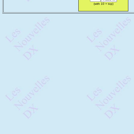
(with 10 = top)